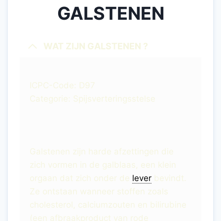
GALSTENEN
WAT ZIJN GALSTENEN ?
ICPC-Code: D97
Categorie: Spijsverteringsstelse
Galstenen zijn harde afzettingen die
zich vormen in de galblaas, een klein
orgaan dat zich onder de
lever
bevindt.
Ze ontstaan ​​wanneer stoffen zoals
cholesterol, calciumzouten en bilirubine
(een afbraakproduct van rode