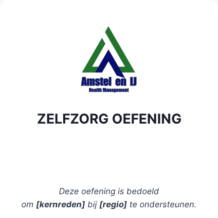
Doorgaan
naar
inhoud
ZELFZORG OEFENING
Deze oefening is bedoeld
om
[kernreden]
bij
[regio]
te ondersteunen.