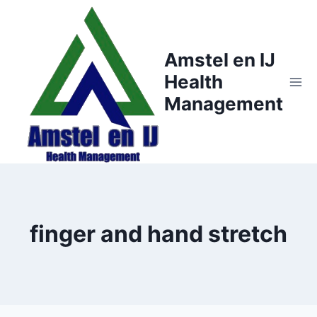
Doorgaan
naar
inhoud
Amstel en IJ
Health
Management
finger and hand stretch