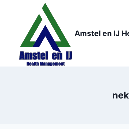
Doorgaan
naar
inhoud
Amstel en IJ 
nek