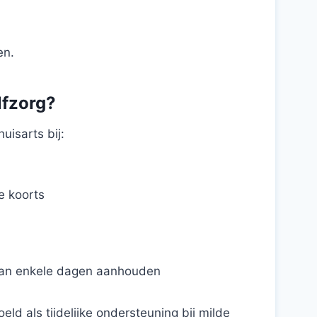
en.
lfzorg?
isarts bij:
 koorts
 dan enkele dagen aanhouden
eld als tijdelijke ondersteuning bij milde