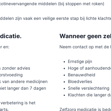
cotinevervangende middelen (bij stoppen met roken)
delen zijn vaak een veilige eerste stap bij lichte klacht
dicatie.
Wanneer geen ze
r en:
Neem contact op met de hu
Ernstige pijn
rs zonder advies
Hoge of aanhoudende
orstvoeding
Benauwdheid
ik van andere medicijnen
Bloedverlies
iet langer dan 7 dagen
Snelle verslechtering
Klachten die langer
 verbetering is het
arts.
Zelfzorg medicatie is bedo