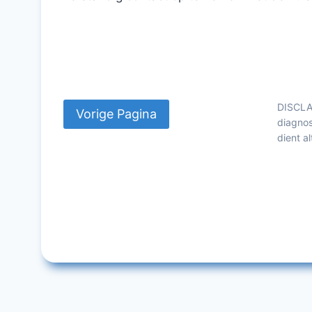
DISCLAI
diagnos
dient a