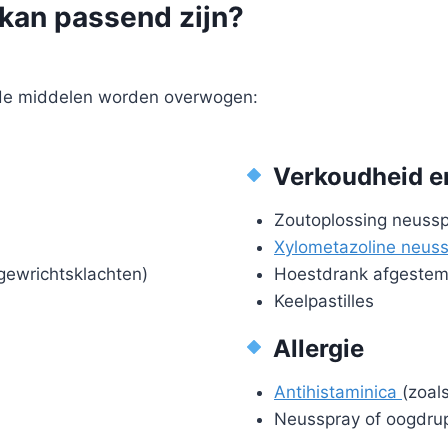
 kan passend zijn?
nde middelen worden overwogen:
Verkoudheid e
Zoutoplossing neuss
Xylometazoline neus
gewrichtsklachten)
Hoestdrank afgestemd
Keelpastilles
Allergie
Antihistaminica
(zoals
Neusspray of oogdrup