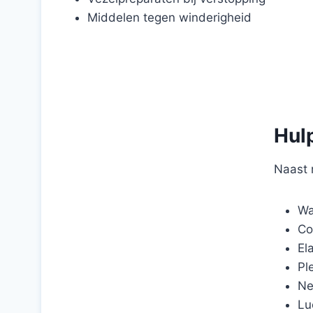
Middelen tegen winderigheid
Hul
Naast 
Wa
Co
El
Pl
Ne
Lu