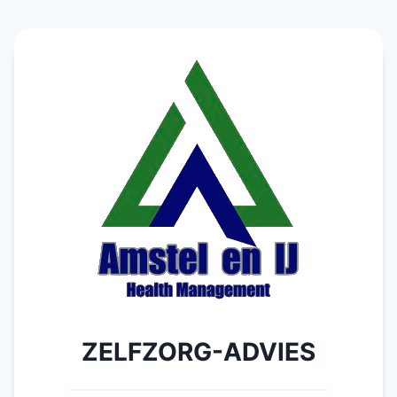
Doorgaan
naar
inhoud
ZELFZORG
-ADVIES