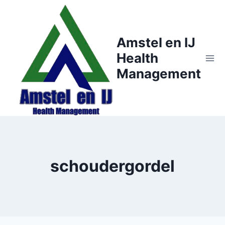
Doorgaan
naar
inhoud
Amstel en IJ
Health
Management
schoudergordel