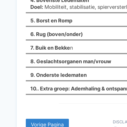
4. Bovenste Ledematen
Doel:
Mobiliteit, stabilisatie, spierverster
5. Borst en Romp
6.
Rug (boven/onder)
7.
Buik en Bekke
n
8. Geslachtsorganen man/vrouw
9. Onderste ledematen
10.. Extra groep: Ademhaling & ontspan
DISCLAI